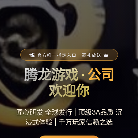
官方唯一指定入口 · 豪礼放送
腾龙游戏 ·
公司
欢迎你
匠心研发 全球发行 | 顶级3A品质 沉
浸式体验 | 千万玩家信赖之选